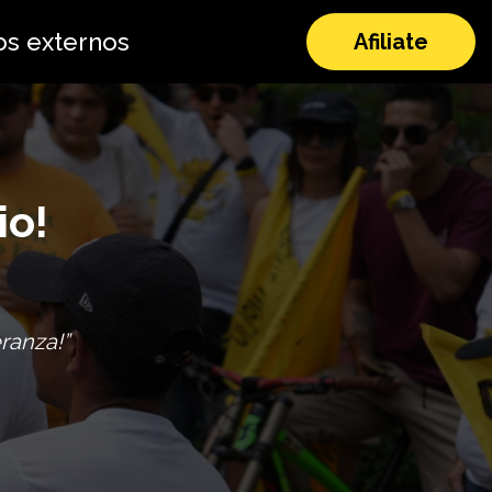
os externos
Afiliate
io!
ranza!”