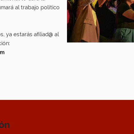
mará al trabajo político
 ya estarás afiliad@ al
ión:
om
ión