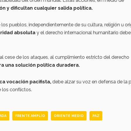
estabilidad del orden mundial. Estas acciones, en medio de
n y dificultan cualquier salida política.
 los pueblos, independientemente de su cultura, religión u ori
ioridad absoluta
y el derecho internacional humanitario debe
l cese de los ataques, al cumplimiento estricto del derecho
ra una solución política duradera.
ica vocación pacifista,
debe alzar su voz en defensa de la 
 los conflictos.
ADA
FRENTE AMPLIO
ORIENTE MEDIO
PAZ