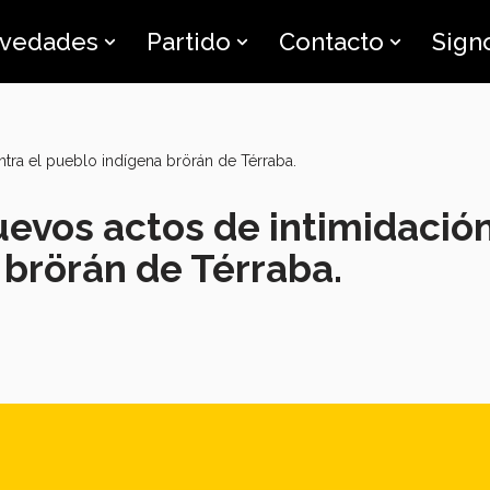
vedades
Partido
Contacto
Sign
tra el pueblo indígena brörán de Térraba.
evos actos de intimidació
 brörán de Térraba.