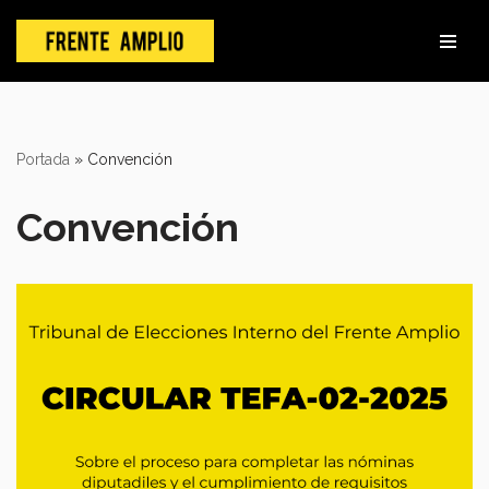
Skip
to
content
Portada
»
Convención
Convención