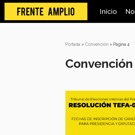
Inicio
No
Skip
to
content
Portada
»
Convención
»
Página 4
Convención