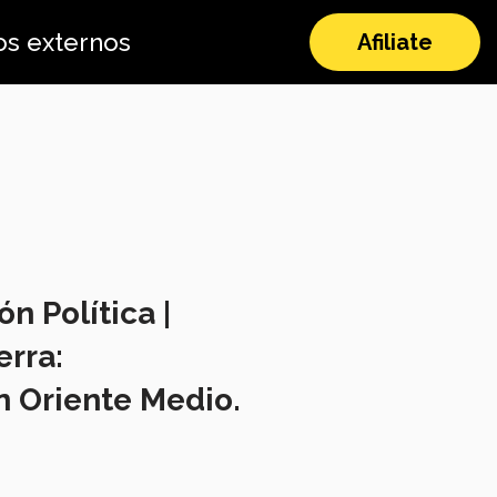
os externos
Afiliate
n Política |
erra:
n Oriente Medio.