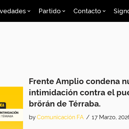
vedades
Partido
Contacto
Sign
Frente Amplio condena n
intimidación contra el pu
brörán de Térraba.
by
Comunicación FA
17 Marzo, 202