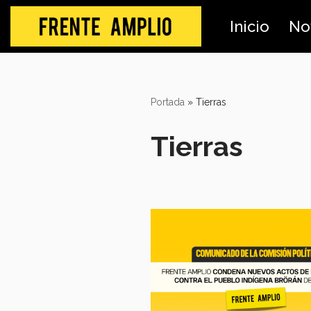
Inicio
No
Skip
to
content
Portada
»
Tierras
Tierras