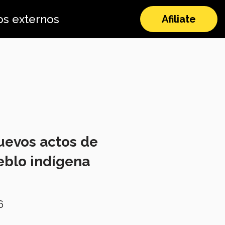
os externos
Afiliate
uevos actos de
eblo indígena
6